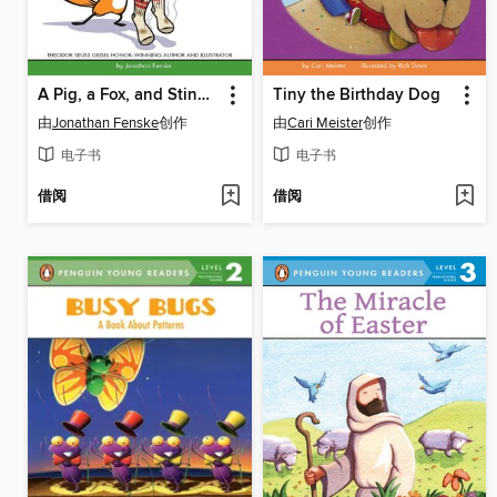
A Pig, a Fox, and Stinky Socks
Tiny the Birthday Dog
由
Jonathan Fenske
创作
由
Cari Meister
创作
电子书
电子书
借阅
借阅