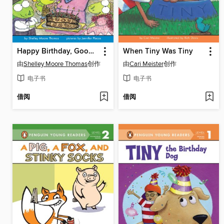
Happy Birthday, Good Knight
When Tiny Was Tiny
由
Shelley Moore Thomas
创作
由
Cari Meister
创作
电子书
电子书
借阅
借阅