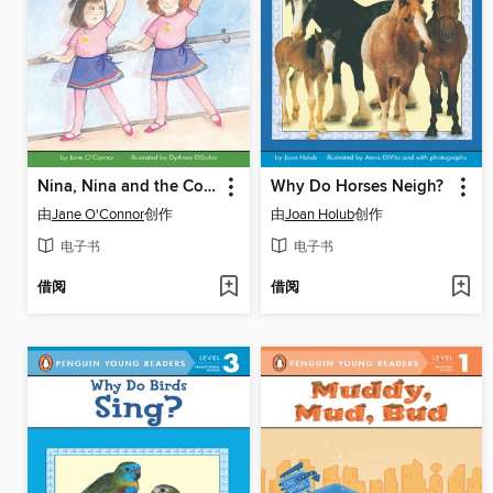
Nina, Nina and the Copycat Ballerina
Why Do Horses Neigh?
由
Jane O'Connor
创作
由
Joan Holub
创作
电子书
电子书
借阅
借阅